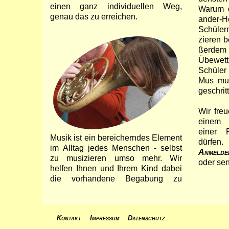
einen ganz indi­vidu­ellen Weg,
Warum d
genau das zu er­reichen.
ander-H
Schüle
zieren 
ßer­dem 
Übe­wett
Schü­ler
Mus mu­si
ge­schrit
Wir fre
einem 
einer P
Musik ist ein berei­cherndes Ele­ment
dürfe
im All­tag jedes Menschen - selbst
Anmelde
zu musi­zieren umso mehr. Wir
oder se
helfen Ihnen und Ihrem Kind dabei
die vorhan­dene Begabung zu
Kontakt
Impressum
Datenschutz