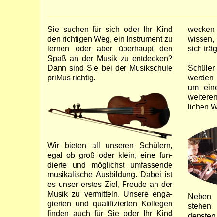
Sie suchen für sich oder Ihr Kind
wecken u
den richtigen Weg, ein Instru­ment zu
wissen, 
lernen oder aber über­haupt den
sich träg
Spaß an der Musik zu ent­decken?
Dann sind Sie bei der Musik­schule
Schüler
priMus richtig.
werden be
um eine
weite­re
lichen W
Wir bieten all unse­ren Schülern,
egal ob groß oder klein, eine fun­
dierte und mög­lichst um­fas­sende
musi­kalische Aus­bildung. Dabei ist
es unser erstes Ziel, Freude an der
Musik zu vermit­teln. Un­sere enga­
Neben d
gierten und quali­fizier­ten Kolle­gen
stehen
fin­den auch für Sie oder Ihr Kind
densten